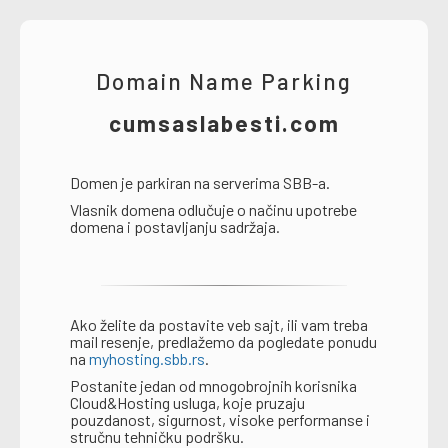
Domain Name Parking
cumsaslabesti.com
Domen je parkiran na serverima SBB-a.
Vlasnik domena odlučuje o načinu upotrebe
domena i postavljanju sadržaja.
Ako želite da postavite veb sajt, ili vam treba
mail resenje, predlažemo da pogledate ponudu
na
myhosting.sbb.rs
.
Postanite jedan od mnogobrojnih korisnika
Cloud&Hosting usluga, koje pruzaju
pouzdanost, sigurnost, visoke performanse i
stručnu tehničku podršku.